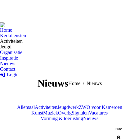
Home
Kerkdiensten
Activiteiten
Jeugd
Organisatie
Inspiratie
Nieuws
Contact
Login
Nieuws
Je bent hier:
Home
Nieuws
Allemaal
Activiteiten
Jeugdwerk
ZWO voor Kameroen
Kunst
Muziek
Overig
Signalen
Vacatures
Vorming & toerusting
Nieuws
nov
6