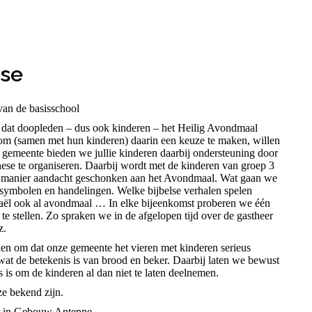
ese
van de basisschool
k dat doopleden – dus ook kinderen – het Heilig Avondmaal
 om (samen met hun kinderen) daarin een keuze te maken, willen
s gemeente bieden we jullie kinderen daarbij ondersteuning door
chese te organiseren. Daarbij wordt met de kinderen van groep 3
me manier aandacht geschonken aan het Avondmaal. Wat gaan we
ymbolen en handelingen. Welke bijbelse verhalen spelen
sraël ook al avondmaal … In elke bijeenkomst proberen we één
al te stellen. Zo spraken we in de afgelopen tijd over de gastheer
z.
n om dat onze gemeente het vieren met kinderen serieus
at de betekenis is van brood en beker. Daarbij laten we bewust
 is om de kinderen al dan niet te laten deelnemen.
ze bekend zijn.
er in Gebouw Antenne.