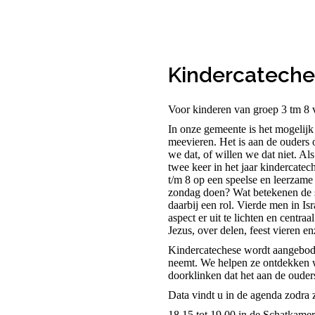
Kindercatech
Voor kinderen van groep 3 tm 8 
In onze gemeente is het mogelij
meevieren. Het is aan de ouders
we dat, of willen we dat niet. Al
twee keer in het jaar kindercate
t/m 8 op een speelse en leerza
zondag doen? Wat betekenen de s
daarbij een rol. Vierde men in I
aspect er uit te lichten en centra
Jezus, over delen, feest vieren en
Kindercatechese wordt aangebode
neemt. We helpen ze ontdekken w
doorklinken dat het aan de ouders
Data vindt u in de agenda zodra 
18.15 tot 19.00 in de Schatkam