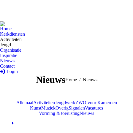
Home
Kerkdiensten
Activiteiten
Jeugd
Organisatie
Inspiratie
Nieuws
Contact
Login
Nieuws
Je bent hier:
Home
Nieuws
Allemaal
Activiteiten
Jeugdwerk
ZWO voor Kameroen
Kunst
Muziek
Overig
Signalen
Vacatures
Vorming & toerusting
Nieuws