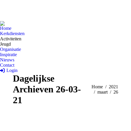
Home
Kerkdiensten
Activiteiten
Jeugd
Organisatie
Inspiratie
Nieuws
Contact
Login
Dagelijkse
Archieven
26-03-
Je bent hier:
Home
2021
maart
26
21