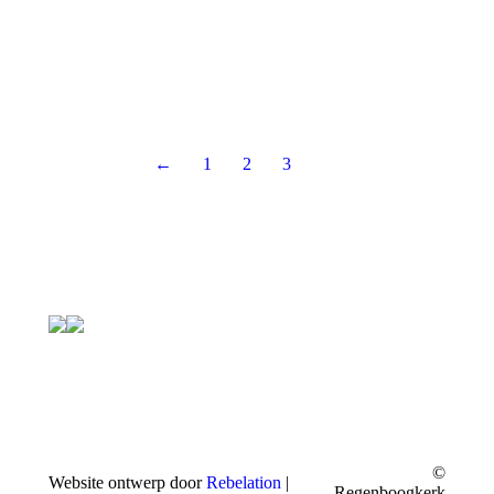
←
1
2
3
©
Website ontwerp door
Rebelation
|
Regenboogkerk