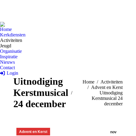
Home
Kerkdiensten
Activiteiten
Jeugd
Organisatie
Inspiratie
Nieuws
Contact
Login
Uitnodiging
Je bent hier:
Home
Activiteiten
Advent en Kerst
Kerstmusical
Uitnodiging
Kerstmusical 24
24 december
december
Advent en Kerst
nov