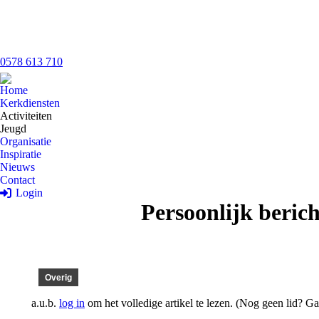
0578 613 710
Home
Kerkdiensten
Activiteiten
Jeugd
Organisatie
Inspiratie
Nieuws
Contact
Login
Persoonlijk berich
Overig
a.u.b.
log in
om het volledige artikel te lezen.
(Nog geen lid? G