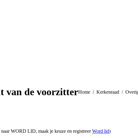
t van de voorzitter
Je bent hier:
Home
Kerkenraad
Overi
a naar WORD LID, maak je keuze en registreer
Word lid
)