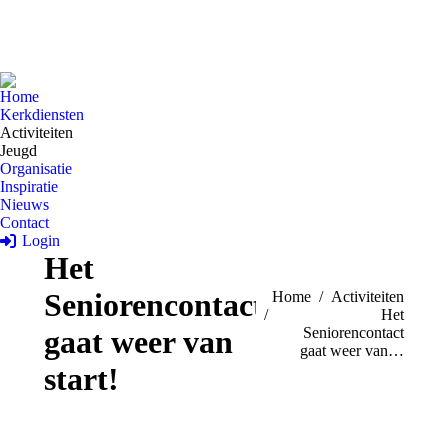
Home
Kerkdiensten
Activiteiten
Jeugd
Organisatie
Inspiratie
Nieuws
Contact
Login
Het
Seniorencontact
Je bent hier:
Home
Activiteiten
Het
gaat weer van
Seniorencontact
gaat weer van…
start!