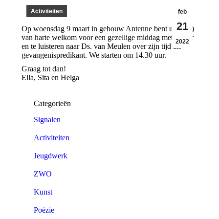
Activiteiten
feb
21
Op woensdag 9 maart in gebouw Antenne bent u, (60+)
van harte welkom voor een gezellige middag met elkaar
2022
en te luisteren naar Ds. van Meulen over zijn tijd als
gevangenispredikant. We starten om 14.30 uur.
Graag tot dan!
Ella, Sita en Helga
Categorieën
Signalen
Activiteiten
Jeugdwerk
ZWO
Kunst
Poëzie