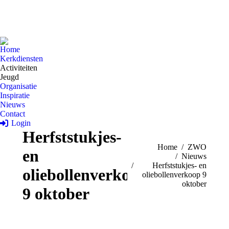
Home
Kerkdiensten
Activiteiten
Jeugd
Organisatie
Inspiratie
Nieuws
Contact
Login
Herfststukjes-
Je bent hier:
Home
ZWO
en
Nieuws
Herfststukjes- en
oliebollenverkoop
oliebollenverkoop 9
oktober
9 oktober