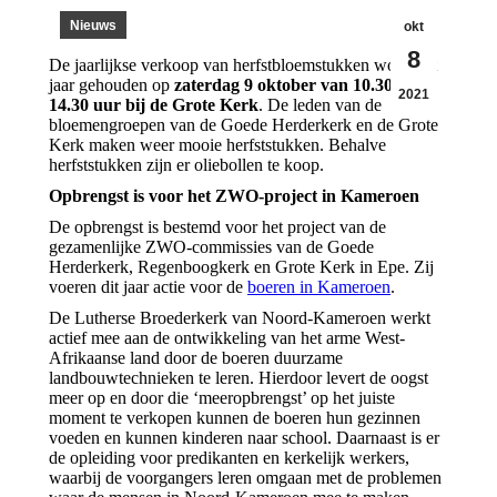
Nieuws
okt
8
De jaarlijkse verkoop van herfstbloemstukken wordt dit
jaar gehouden op
zaterdag 9 oktober van 10.30 tot
2021
14.30 uur bij de Grote Kerk
. De leden van de
bloemengroepen van de Goede Herderkerk en de Grote
Kerk maken weer mooie herfststukken. Behalve
herfststukken zijn er oliebollen te koop.
Opbrengst is voor het ZWO-project in Kameroen
De opbrengst is bestemd voor het project van de
gezamenlijke ZWO-commissies van de Goede
Herderkerk, Regenboogkerk en Grote Kerk in Epe. Zij
voeren dit jaar actie voor de
boeren in Kameroen
.
De Lutherse Broederkerk van Noord-Kameroen werkt
actief mee aan de ontwikkeling van het arme West-
Afrikaanse land door de boeren duurzame
landbouwtechnieken te leren. Hierdoor levert de oogst
meer op en door die ‘meeropbrengst’ op het juiste
moment te verkopen kunnen de boeren hun gezinnen
voeden en kunnen kinderen naar school. Daarnaast is er
de opleiding voor predikanten en kerkelijk werkers,
waarbij de voorgangers leren omgaan met de problemen