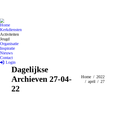
Home
Kerkdiensten
Activiteiten
Jeugd
Organisatie
Inspiratie
Nieuws
Contact
Login
Dagelijkse
Archieven
27-04-
Je bent hier:
Home
2022
april
27
22