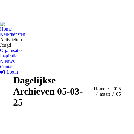
Home
Kerkdiensten
Activiteiten
Jeugd
Organisatie
Inspiratie
Nieuws
Contact
Login
Dagelijkse
Archieven
05-03-
Je bent hier:
Home
2025
maart
05
25